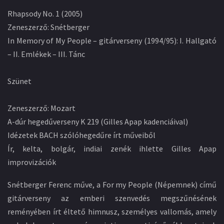
Rhapsody No. 1 (2005)
Zeneszerző: Snétberger
In Memory of My People – gitárverseny (1994/95): I. Hallgató
– II. Emlékek – III. Tánc
Szünet
Zeneszerző: Mozart
A-dúr hegedűverseny K 219 (Gilles Apap kadenciáival)
Idézetek BACH szólóhegedűre írt műveiből
Ír, kelta, bolgár, indiai zenék ihlette Gilles Apap
improvizációk
Snétberger Ferenc műve, a For my People (Népemnek) című
gitárverseny az emberi szenvedés megszűnésének
reményében írt éltető himnusz, személyes vallomás, amely