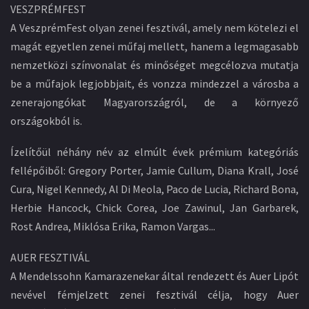
VESZPRÉMFEST
A VeszprémFest olyan zenei fesztivál, amely nem kötelezi el
magát egyetlen zenei műfaj mellett, hanem a legmagasabb
nemzetközi színvonalat és minőséget megcélozva mutatja
be a műfajok legjobbjait, és vonzza mindezzel a városba a
zenerajongókat Magyarországról, de a környező
országokból is.
Ízelítőül néhány név az elmúlt évek prémium kategóriás
fellépőiből: Gregory Porter, Jamie Cullum, Diana Krall, José
Cura, Nigel Kennedy, Al Di Meola, Paco de Lucia, Richard Bona,
Herbie Hancock, Chick Corea, Joe Zawinul, Jan Garbarek,
Rost Andrea, Miklósa Erika, Ramon Vargas...
AUER FESZTIVÁL
A Mendelssohn Kamarazenekar által rendezett és Auer Lipót
nevével fémjelzett zenei fesztivál célja, hogy Auer