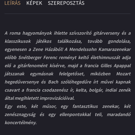
LEÍRÁS
KÉPEK
SZEREPOSZTÁS
A roma hagyományok ihlette szívszorító gitárverseny és a
klasszikusok játékos találkozása, tovább gondolása,
egyenesen a Zene Házából! A Mendelssohn Kamarazenekar
előbb Snétberger Ferenc reményt keltő élethimnuszát adja
elő a gitárfenomént kísérve, majd a francia Gilles Apappal
játszanak egymásnak felelgetőset, miközben Mozart
hegedűversenye és Bach szólóhegedűre írt művei kapnak
csavart a francia csodazenész ír, kelta, bolgár, indiai zenék
által megihletett improvizációival.
Egy este, két műsor, egy fantasztikus zenekar, két
zenésznagyság és egy ellenpontokkal teli, maradandó
koncertélmény.