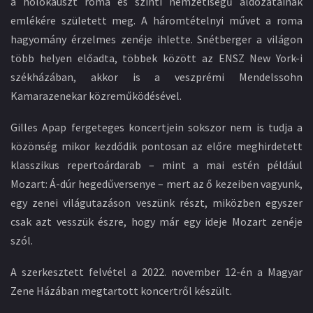
a holokauszt roma és szinti nemzetiségű áldozatainak
emlékére született meg. A háromtételnyi művet a roma
hagyomány érzelmes zenéje ihlette. Snétberger a világon
több helyen előadta, többek között az ENSZ New York-i
székházában, akkor is a veszprémi Mendelssohn
Kamarazenekar közreműködésével.
Gilles Apap fergeteges koncertjein sokszor nem is tudja a
közönség mikor kezdődik pontosan az előre meghirdetett
klasszikus repertoárdarab – mint a mai estén például
Mozart: Á-dúr hegedűversenye – mert az ő kezeiben vagyunk,
egy zenei világutazáson veszünk részt, miközben egyszer
csak azt vesszük észre, hogy már egy ideje Mozart zenéje
szól.
A szerkesztett felvétel a 2022. november 12-én a Magyar
Zene Házában megtartott koncertről készült.