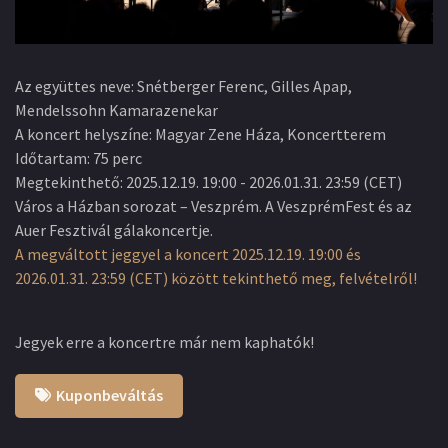
Az együttes neve
:
Snétberger Ferenc, Gilles Apap,
Mendelssohn Kamarazenekar
A koncert helyszíne
:
Magyar Zene Háza, Koncertterem
Időtartam
:
75 perc
Megtekinthető
:
2025.12.19. 19:00
-
2026.01.31. 23:59
(
CET
)
Város a Házban sorozat – Veszprém. A VeszprémFest és az
Auer Fesztivál gálakoncertje.
A megváltott jeggyel a koncert 2025.12.19. 19:00 és
2026.01.31. 23:59 (CET) között tekinthető meg, felvételről!
Jegyek erre a koncertre már nem kaphatók!
Kuponbeváltás