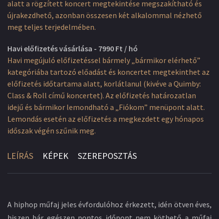
alatt a rögzített koncert megtekintése megszakítható és
újrakezdhető, azonban összesen két alkalommal nézhető
meg teljes terjedelmében.
Havi előfizetés vásárlása - 7990 Ft / hó
Havi megújuló előfizetéssel bármely „bármikor elérhető”
kategóriába tartozó előadást és koncertet megtekinthet az
előfizetés időtartama alatt, korlátlanul (kivéve a Quimby:
Class & Roll című koncertet). Az előfizetés határozatlan
idejű és bármikor lemondható a „Fiókom” menüpont alatt.
Lemondás esetén az előfizetés a megkezdett egy hónapos
időszak végén szűnik meg.
LEÍRÁS
KÉPEK
SZEREPOSZTÁS
A hiphop műfaj jeles évfordulóhoz érkezett, idén ötven éves,
hiszen bár egészen pontos időpont nem köthető a műfaj