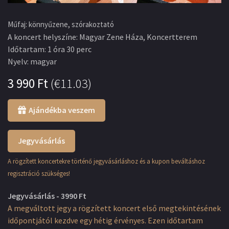
Műfaj
:
könnyűzene, szórakoztató
A koncert helyszíne
:
Magyar Zene Háza, Koncertterem
Időtartam
:
1 óra 30 perc
Nyelv
:
magyar
3 990
Ft
(
€11.03
)
Ajándékba veszem
Jegyvásárlás
A rögzített koncertekre történő jegyvásárláshoz és a kupon beváltáshoz
regisztráció szükséges!
Jegyvásárlás - 3990 Ft
A megváltott jegy a rögzített koncert első megtekintésének
időpontjától kezdve egy hétig érvényes. Ezen időtartam