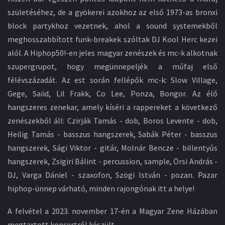
születéséhez, de a gyökerei azokhoz az első 1973-as bronxi
block partykhoz vezetnek, ahol a sound systemekből
meghosszabbított funk-breakek szóltak DJ Kool Herc kezei
alól. A Hiphop50!-en jeles magyar zenészek és mc-k alkotnak
szupergrupot, hogy megünnepeljék a műfaj első
félévszázadát. Az est során fellépők mc-k: Slow Village,
Gege, Saiid, Lil Frakk, Co Lee, Ponza, Bongor. Az élő
hangszeres zenekar, amely kíséri a rappereket a következő
zenészekből áll: Czirják Tamás - dob, Boros Levente - dob,
Heilig Tamás - basszus hangszerek, Sabák Péter - basszus
hangszerek, Sági Viktor - gitár, Molnár Bencze - billentyűs
hangszerek, Zsigiri Bálint - percussion, sample, Örsi András -
DJ, Varga Dániel - szaxofon, Szögi István - pozan. Pazar
hiphop-ünnep várható, minden rajongónak itt a helye!
A felvétel a 2023. november 17-én a Magyar Zene Házában
megtartott koncertről készült.