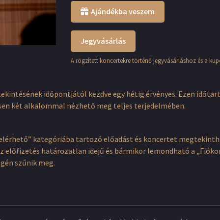
Ajándékba veszem
Jegyvásárlás
A rögzített koncertekre történő jegyvásárláshoz és a ku
tekintésének időpontjától kezdve egy hétig érvényes. Ezen időtar
sen két alkalommal nézhető meg teljes terjedelmében.
elérhető” kategóriába tartozó előadást és koncertet megtekinthet
. Az előfizetés határozatlan idejű és bármikor lemondható a „Fi
égén szűnik meg.