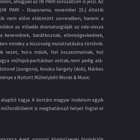
ően, ahogyan az IN PARI sorozatcím is jelzi. Az
 (IN PARI – Diaporama, november 15.) éltetik
zik: nem előre eldöntött sorrendben, hanem a
 módon az előadás dramaturgiáját az oda-vissza
yba keverednek, barátkoznak, ellenségeskednek,
iben mindez a közönség mulattatására történik.
k vezet, hol a másik, hol összesimulnak, hol
gy a műfajok paritásban voltak, nem pedig alá-
 Botond (zongora), Kovács Gergely (dob), Márkos
őzménye a Nyitott Műhelybéli Words & Music.
ia alapító tagja. A kortárs magyar irodalom egyik
e műfordítóként is meghatározó helyet foglal el
nazista éveit soproni könnyűzenei formációk