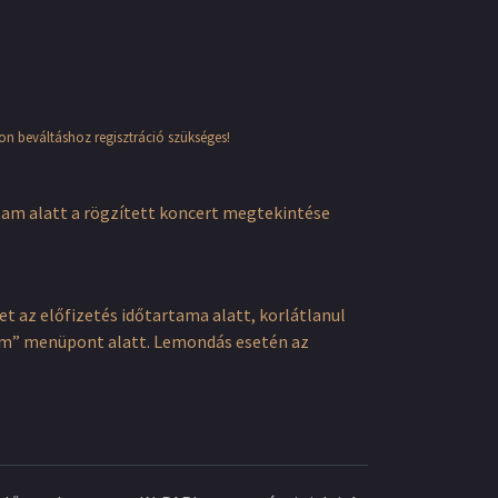
pon beváltáshoz regisztráció szükséges!
tam alatt a rögzített koncert megtekintése
 az előfizetés időtartama alatt, korlátlanul
ókom” menüpont alatt. Lemondás esetén az