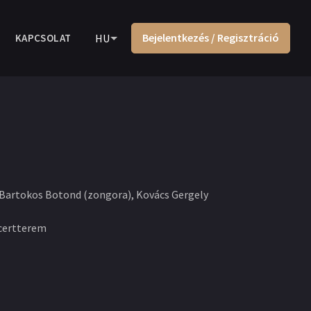
Bejelentkezés / Regisztráció
KAPCSOLAT
HU
, Bartokos Botond (zongora), Kovács Gergely
certterem