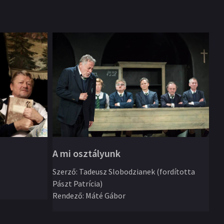
A mi osztályunk
Iv
Szerző
:
Tadeusz Slobodzianek (fordította
Pászt Patrícia)
Sz
Rendező
:
Máté Gábor
ÁT
Re