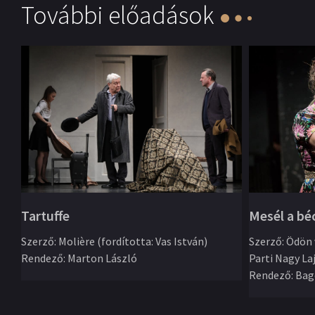
További előadások
Mesél a bé
Tartuffe
Szerző
:
Ödön 
Szerző
:
Molière (fordította: Vas István)
Parti Nagy La
Rendező
:
Marton László
Rendező
:
Bag