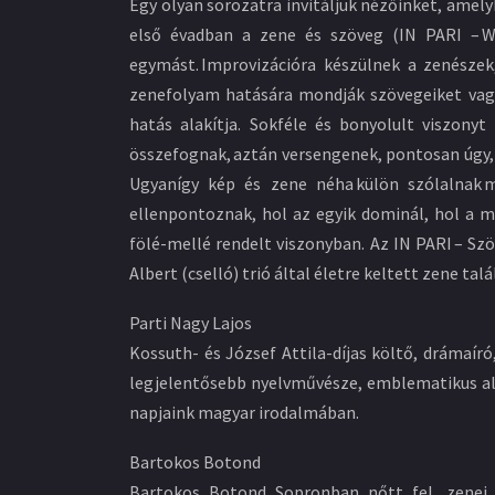
Egy olyan sorozatra invitáljuk nézőinket, amel
első évadban a zene és szöveg (IN PARI – Wo
egymást. Improvizációra készülnek a zenésze
zenefolyam hatására mondják szövegeiket vagy 
hatás alakítja. Sokféle és bonyolult viszonyt
összefognak, aztán versengenek, pontosan úgy,
Ugyanígy kép és zene néha külön szólalnak m
ellenpontoznak, hol az egyik dominál, hol a m
fölé-mellé rendelt viszonyban. Az IN PARI – Sz
Albert (cselló) trió által életre keltett zene t
Parti Nagy Lajos
Kossuth- és József Attila-díjas költő, drámaíró,
legjelentősebb nyelvművésze, emblematikus alak
napjaink magyar irodalmában.
Bartokos Botond
Bartokos Botond Sopronban nőtt fel, zenei 