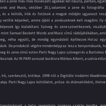
yben a zene más-más művészeti ágakkal kel nászra, párban, egyenl
rds and Music, október 25.), valamint a zene és fotográfia
k, és a költők, írók és fotósok a maguk módján ugyanezt tes
vetítik képeiket, amire újból a zenészeknek kell reagálni. Ily
 képesek így kialakítani. Szöveg és zene szövetkeznek, viszál
 mint Samuel Beckett Words and Music című rádiójátékában, am
eg, néha együtt, de mindig egymásból építkezve. Hol az egyi
ásik. De produkció végére mindenképp az lesz a benyomásunk, ho
öveg és zene című esten Parti Nagy Lajos szövegei és a Bartokos
alálkoznak. Az IN PARI sorozat kurátora Márkos Albert, a széria el
 író, szerkesztő, kritikus. 1998-tól a Digitális Irodalmi Akadém
ja. Parti Nagy Lajos költőként, próza- és drámaíróként, illetv
tanulmányait a helyi zeneiskola zongora szakán kezdte, gim