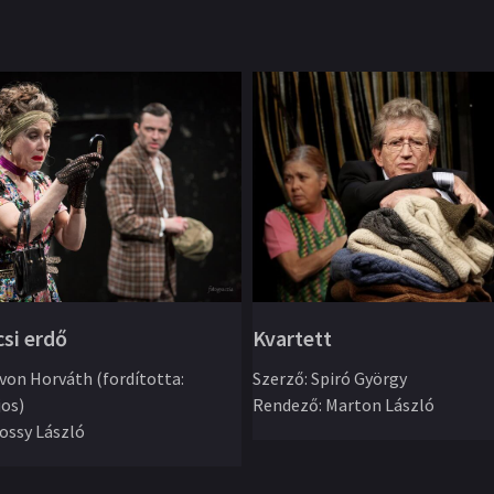
csi erdő
Kvartett
von Horváth (fordította:
Szerző
:
Spiró György
jos)
Rendező
:
Marton László
ossy László