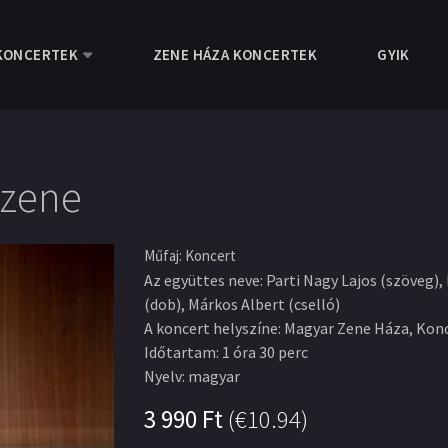
KONCERTEK
ZENE HÁZA KONCERTEK
GYIK
 zene
Műfaj
:
Koncert
Az együttes neve
:
Parti Nagy Lajos (szöveg)
(dob), Márkos Albert (cselló)
A koncert helyszíne
:
Magyar Zene Háza, Kon
Időtartam
:
1 óra 30 perc
Nyelv
:
magyar
3 990
Ft
(
€10.94
)