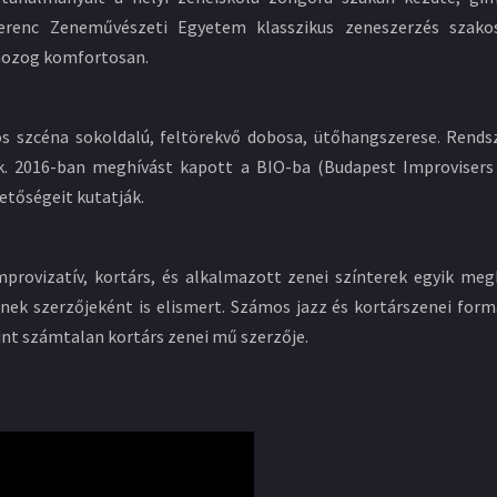
 Ferenc Zeneművészeti Egyetem klasszikus zeneszerzés szakos
 mozog komfortosan.
s szcéna sokoldalú, feltörekvő dobosa, ütőhangszerese. Rends
. 2016-ban meghívást kapott a BIO-ba (Budapest Improvisers 
etőségeit kutatják.
improvizatív, kortárs, és alkalmazott zenei színterek egyik meg
nek szerzőjeként is elismert. Számos jazz és kortárszenei form
int számtalan kortárs zenei mű szerzője.