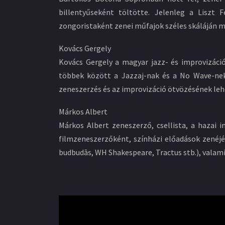
billentyűseként töltötte. Jelenleg a Liszt
zongoristaként zenei műfajok széles skáláján
Kovács Gergely
Kovács Gergely a magyar jazz- és improvizáció
többek között a Jazzaj-nak és a No Wave-nek
zeneszerzés és az improvizáció ötvözésének leh
Márkos Albert
Márkos Albert zeneszerző, csellista, a hazai 
filmzeneszerzőként, színházi előadások zenéjé
budbudās, WH Shakespeare, Tractus stb.), valam