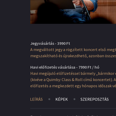
Jegyvásárlás - 3990 Ft
A megváltott jegy a rögzített koncert első meg
megszakítható és újrakezdhető, azonban össze
Havi előfizetés vásárlása - 7990 Ft / hó
Havi megújuló előfizetéssel bármely „bármikor 
(kivéve a Quimby: Class & Roll című koncertet)
előfizetés a megkezdett egy hónapos időszak v
LEÍRÁS
KÉPEK
SZEREPOSZTÁS