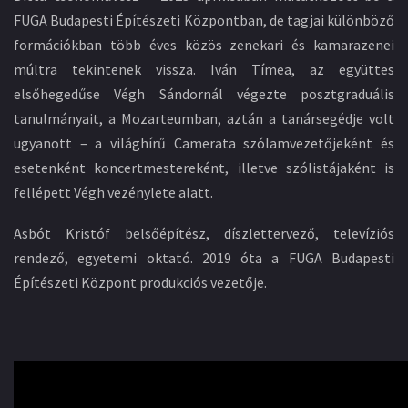
FUGA Budapesti Építészeti Központban, de tagjai különböző
formációkban több éves közös zenekari és kamarazenei
múltra tekintenek vissza. Iván Tímea, az együttes
elsőhegedűse Végh Sándornál végezte posztgraduális
tanulmányait, a Mozarteumban, aztán a tanársegédje volt
ugyanott – a világhírű Camerata szólamvezetőjeként és
esetenként koncertmestereként, illetve szólistájaként is
fellépett Végh vezénylete alatt.
Asbót Kristóf belsőépítész, díszlettervező, televíziós
rendező, egyetemi oktató. 2019 óta a FUGA Budapesti
Építészeti Központ produkciós vezetője.