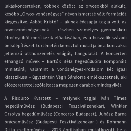
lakáskoncerteken, többek között az orvosokból alakult,
később „Orvos-vonósnégyes” néven ismertté vált formációt
kiegészítve. Asbót Kristóf – akinek édesapja tagja volt az
orvosvonósnégyesnek – részben személyes gyermekkori
élményeiből merítkezik előadásában, és a huszadik századi
belsőépítészet történetén keresztül mutatja be a korszakra
jellemző otthonzenélés világát, hangulatát. A koncerten
elhangzó művek – Bartók Béla hegedűduóra komponált
miniatúrái, valamint a vonósnégyes-irodalom két igazi
klasszikusa – úgyszintén Végh Sándorra emlékeztetnek, aki
előszeretettel szólaltatta meg ezen darabok mindegyikét.
A Risoluto Kvartett – melynek tagjai Iván Tímea
hegedűművész (Budapesti Fesztiválzenekar), Winkler
Orsolya hegedűművész (Concerto Budapest), Juhász Barna
brácsaművész (Budapesti Fesztiválzenekar ) és Rohmann
Ditta csellóművész – 2023 áprilisában mutatkozott be a