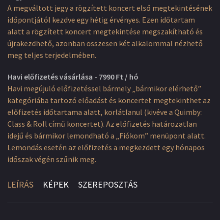
A megváltott jegy a rögzített koncert első megtekintésének
időpontjától kezdve egy hétig érvényes. Ezen időtartam
alatt a rögzített koncert megtekintése megszakítható és
újrakezdhető, azonban összesen két alkalommal nézhető
meg teljes terjedelmében.
Havi előfizetés vásárlása - 7990 Ft / hó
Havi megújuló előfizetéssel bármely „bármikor elérhető”
kategóriába tartozó előadást és koncertet megtekinthet az
előfizetés időtartama alatt, korlátlanul (kivéve a Quimby:
Class & Roll című koncertet). Az előfizetés határozatlan
idejű és bármikor lemondható a „Fiókom” menüpont alatt.
Lemondás esetén az előfizetés a megkezdett egy hónapos
időszak végén szűnik meg.
LEÍRÁS
KÉPEK
SZEREPOSZTÁS