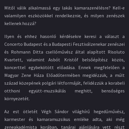
Mitől válik alkalmassá egy lakás kamarazenélésre? Kell-e
valamilyen eszközökkel rendelkeznie, és milyen zenészek
kellenek hozzá?
Ilyen és ehhez hasonló kérdésekre keresi a választ a
Concerto Budapest és a Budapesti Fesztiválzenekar zenészei
és Rohmann Ditta csellóművész által alapított Risoluto
Kvartett, valamint Asbót Kristóf belsőépítész közös,
koncerttel egybekötött előadása. Ennek megfelelően a
Magyar Zene Háza Előadótermében megidézzük, a múlt
század közepének polgári létformáját, felidézzük a korabeli
otthoni együtt-muzsikálás meghitt, bensőséges
környezetét.
Az est ötletét Végh Sándor világhírű hegedűművész,
karmester és kamaramuzsikus emléke adta, aki még
zeneakadémista korában, tanárai ajánlására vett részt