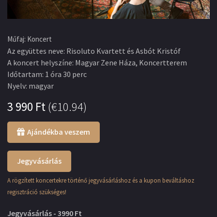
Műfaj
:
Koncert
Az együttes neve
:
Risoluto Kvartett és Asbót Kristóf
A koncert helyszíne
:
Magyar Zene Háza, Koncertterem
Időtartam
:
1 óra 30 perc
Nyelv
:
magyar
3 990
Ft
(
€10.94
)
Ajándékba veszem
Jegyvásárlás
A rögzített koncertekre történő jegyvásárláshoz és a kupon beváltáshoz
regisztráció szükséges!
Jegyvásárlás - 3990 Ft