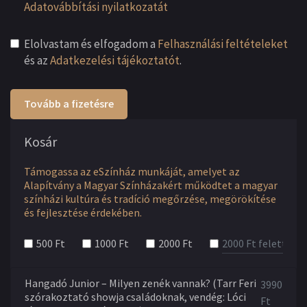
Adatovábbítási nyilatkozatát
Elolvastam és elfogadom a
Felhasználási feltételeket
és az
Adatkezelési tájékoztatót
.
Tovább a fizetésre
Kosár
Támogassa az eSzínház munkáját, amelyet az
Alapítvány a Magyar Színházakért működtet a magyar
színházi kultúra és tradíció megőrzése, megörökítése
és fejlesztése érdekében.
500 Ft
1000 Ft
2000 Ft
Hangadó Junior – Milyen zenék vannak? (Tarr Feri
3990
szórakoztató showja családoknak, vendég: Lóci
Ft