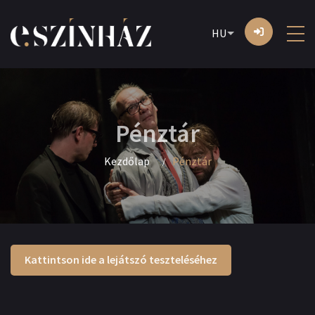
HU
Pénztár
Kezdőlap
Pénztár
Kattintson ide a lejátszó teszteléséhez