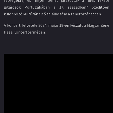
szövegekre, és milyen zenét játszottak a híres fekete
gitárosok Portugáliában a 17. században? Szédítően
különböző kultúrák első találkozása a zenetörténetben.
A koncert felvétele 2024. május 19-én készült a Magyar Zene
Háza Koncerttermében.