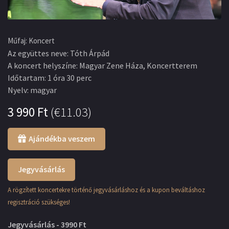
Műfaj
:
Koncert
Az együttes neve
:
Tóth Árpád
A koncert helyszíne
:
Magyar Zene Háza, Koncertterem
Időtartam
:
1 óra 30 perc
Nyelv
:
magyar
3 990
Ft
(
€11.03
)
Ajándékba veszem
Jegyvásárlás
A rögzített koncertekre történő jegyvásárláshoz és a kupon beváltáshoz
regisztráció szükséges!
Jegyvásárlás - 3990 Ft