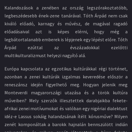
Kalandozások a zenében az ország legszórakoztatóbb,
legbeszédesebb ének-zene tanárával. Tóth Árpád nem csak
kiváló előadó, karnagy és művész, de magával ragadó
előadásaival azt is képes elérni, hogy még a
legbátortalanabb emberek is lépjenek egy lépést előre. Tóth
Árpád ezúttal az évszázadokkal ezelőtti
multikulturalizmust helyezi nagyító alá.
Európa kapcsolata az egzotikus kultúrákkal régi történet,
azonban a zenei kultúrák izgalmas keveredése először a
reneszánsz idején figyelhető meg. Hogyan jelenik meg
Monteverdi magyarországi utazása és a török kultúra
műveiben? Mely szerzők illesztettek darabjaikba fekete-
afrikai zenei motívumokat és valóban egy nigériai dialektust
idéz-e Lassus sokáig halandzsának ítélt kórusműve? Milyen
zenét komponáltak a barokk hajnalán bennszülött indián