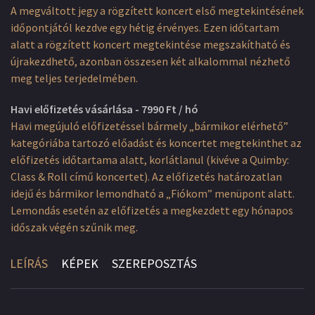
A megváltott jegy a rögzített koncert első megtekintésének
időpontjától kezdve egy hétig érvényes. Ezen időtartam
alatt a rögzített koncert megtekintése megszakítható és
újrakezdhető, azonban összesen két alkalommal nézhető
meg teljes terjedelmében.
Havi előfizetés vásárlása - 7990 Ft / hó
Havi megújuló előfizetéssel bármely „bármikor elérhető”
kategóriába tartozó előadást és koncertet megtekinthet az
előfizetés időtartama alatt, korlátlanul (kivéve a Quimby:
Class & Roll című koncertet). Az előfizetés határozatlan
idejű és bármikor lemondható a „Fiókom” menüpont alatt.
Lemondás esetén az előfizetés a megkezdett egy hónapos
időszak végén szűnik meg.
LEÍRÁS
KÉPEK
SZEREPOSZTÁS