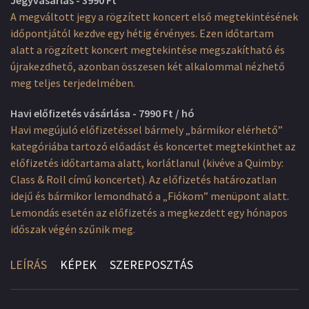
Jegyvásárlás - 3990 Ft
A megváltott jegy a rögzített koncert első megtekintésének
időpontjától kezdve egy hétig érvényes. Ezen időtartam
alatt a rögzített koncert megtekintése megszakítható és
újrakezdhető, azonban összesen két alkalommal nézhető
meg teljes terjedelmében.
Havi előfizetés vásárlása - 7990 Ft / hó
Havi megújuló előfizetéssel bármely „bármikor elérhető”
kategóriába tartozó előadást és koncertet megtekinthet az
előfizetés időtartama alatt, korlátlanul (kivéve a Quimby:
Class & Roll című koncertet). Az előfizetés határozatlan
idejű és bármikor lemondható a „Fiókom” menüpont alatt.
Lemondás esetén az előfizetés a megkezdett egy hónapos
időszak végén szűnik meg.
LEÍRÁS
KÉPEK
SZEREPOSZTÁS