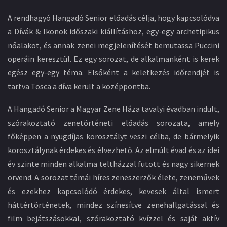
A rendhagyó Hangadó Senior előadás célja, hogy kapcsolódva
a Dívák & Ikonok időszaki kiállításhoz, egy-egy archetipikus
nőalakot, és annak zenei megjelenítését bemutassa Puccini
operáin keresztül. Ez egy sorozat, de alkalmanként is kerek
egész egy-egy téma. Elsőként a keletkezés időrendjét is
tartva Tosca a díva került a középpontba.
A Hangadó Senior a Magyar Zene Háza tavalyi évadban indult,
szórakoztató zenetörténeti előadás sorozata, amely
főképpen a nyugdíjas korosztályt veszi célba, de bármelyik
korosztálynak érdekes és élvezhető. Az elmúlt évad és az idei
év szinte minden alkalma teltházzal futott és nagy sikernek
örvend. A sorozat témái híres zeneszerzők élete, zeneművek
és ezekhez kapcsolódó érdekes, kevesek által ismert
háttértörténetek, mindez színesítve zenehallgatással és
film bejátszásokkal, szórakoztató kvízzel és saját aktív