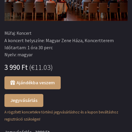
Műfaj
:
Koncert
A koncert helyszíne
:
Magyar Zene Háza, Koncertterem
Időtartam
:
1 óra 30 perc
Nyelv
:
magyar
3 990
Ft
(
€11.03
)
Ajándékba veszem
Jegyvásárlás
A rögzített koncertekre történő jegyvásárláshoz és a kupon beváltáshoz
regisztráció szükséges!