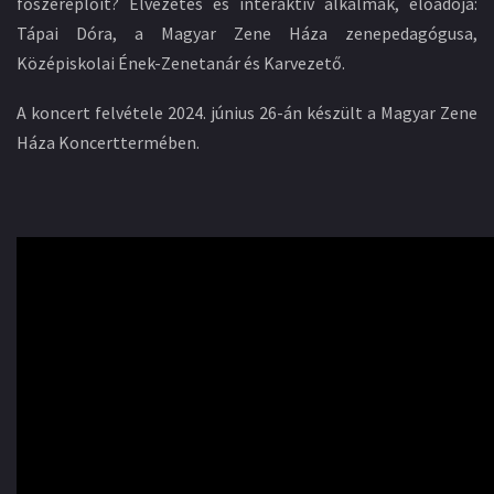
főszereplőit? Élvezetes és interaktív alkalmak, előadója:
Tápai Dóra, a Magyar Zene Háza zenepedagógusa,
Középiskolai Ének-Zenetanár és Karvezető.
A koncert felvétele 2024. június 26-án készült a Magyar Zene
Háza Koncerttermében.