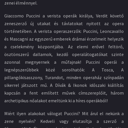
zenei élménnyel.
Giaccomo Puccini a verista operák királya, Verdit követő
zeneszerző új utakat és távlatokat nyitott az opera
történetében. A verista operaszerzők: Puccini, Leoncavallo
és Mascagni az egyszerű emberek drámai érzelmeit helyezik
a cselekmény központjába. Az elemi erővel feltörő,
ösztönszerű dallamok, kezdő operalátogatókat szinte
azonnal megnyernek a műfajnak! Puccini operái a
legnépszerűbbek közé sorolhatók: A Tosca, A
pillangókisasszony, Turandot, minden operaház színpadán
sikerrel játszott mű. A Dívák & Ikonok időszaki kiállítás
kapcsán a fent említett művek címszereplőit, három
archetipikus nőalakot emeltünk ki a híres operákból!
Miért ilyen alakokat válogat Puccini? Mit árul el nekünk a
zene nyelvén? Kedveli vagy elutasítja a szerző a