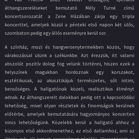
áthangszereléseket bemutató Mély Turné című
koncertsorozatát a Zene Házában zárja egy tripla
koncerttel, amelyek közül a pénteki első napon két ülős,
szombaton pedig egy állós eseményre kerül sor.
A színház, mozi és hangversenytermekben közös, hogy
várakozással ülünk a székünkbe. Azt érezzük, itt valami
abszolút pozitív dolog fog velünk történni, hiszen ezek a
helyszínek magukban hordoznak egy korszakot,
esztétikusak, az akusztikájuk természetes, sőt intim,
bensőséges. A hallgatónak közeli, realisztikus élményt
adnak. Az áthangszerelt dalokban pedig ott a kapcsolódási
lehetőség, mivel olyan részletek és finomságok kerülnek
előtérbe, amelyek bemutatására hagyományos koncerten
nincs lehetőségünk. Közelebb kerül a hallgató ahhoz a
bizonyos első akkordmenethez, az első dallamhoz, ami az
általa már jól ismert zeneszámot táplálja. Visszatérünk az