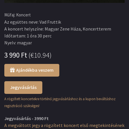
Műfaj
:
Koncert
Az együttes neve
:
Vad Fruttik
A koncert helyszíne
:
Magyar Zene Háza, Koncertterem
Időtartam
:
1 óra 30 perc
Nyelv
:
magyar
3 990
Ft
(
€10.94
)
Ajándékba veszem
Jegyvásárlás
A rögzített koncertekre történő jegyvásárláshoz és a kupon beváltáshoz
regisztráció szükséges!
Jegyvásárlás - 3990 Ft
A megváltott jegy a rögzített koncert első megtekintésének