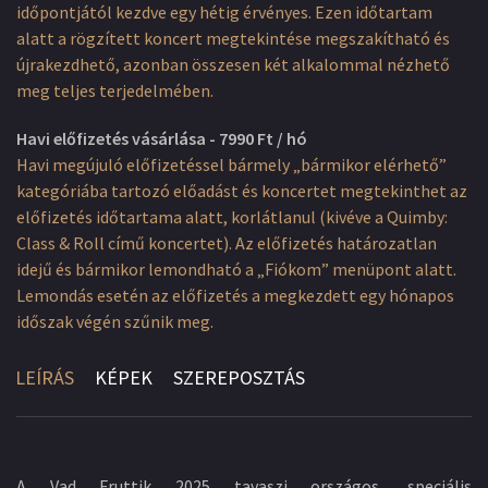
időpontjától kezdve egy hétig érvényes. Ezen időtartam
alatt a rögzített koncert megtekintése megszakítható és
újrakezdhető, azonban összesen két alkalommal nézhető
meg teljes terjedelmében.
Havi előfizetés vásárlása - 7990 Ft / hó
Havi megújuló előfizetéssel bármely „bármikor elérhető”
kategóriába tartozó előadást és koncertet megtekinthet az
előfizetés időtartama alatt, korlátlanul (kivéve a Quimby:
Class & Roll című koncertet). Az előfizetés határozatlan
idejű és bármikor lemondható a „Fiókom” menüpont alatt.
Lemondás esetén az előfizetés a megkezdett egy hónapos
időszak végén szűnik meg.
LEÍRÁS
KÉPEK
SZEREPOSZTÁS
A Vad Fruttik 2025 tavaszi országos, speciális