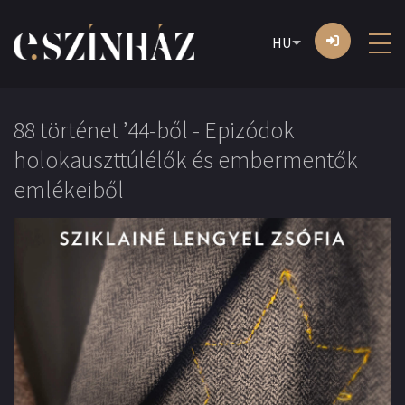
HU
88 történet ’44-ből - Epizódok
holokauszttúlélők és embermentők
emlékeiből