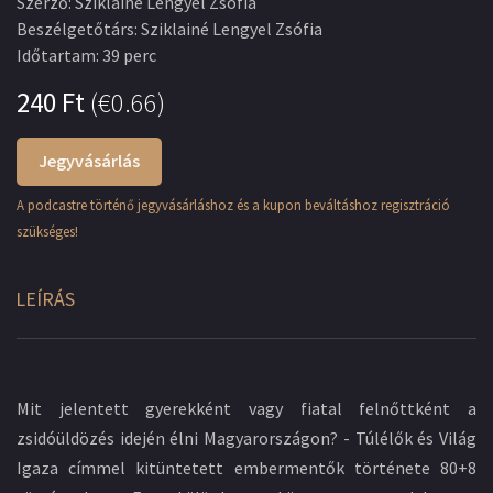
Szerző
:
Sziklainé Lengyel Zsófia
Beszélgetőtárs
:
Sziklainé Lengyel Zsófia
Időtartam
:
39 perc
240
Ft
(
€0.66
)
Jegyvásárlás
A podcastre történő jegyvásárláshoz és a kupon beváltáshoz regisztráció
szükséges!
LEÍRÁS
Mit jelentett gyerekként vagy fiatal felnőttként a
zsidóüldözés idején élni Magyarországon? - Túlélők és Világ
Igaza címmel kitüntetett embermentők története 80+8