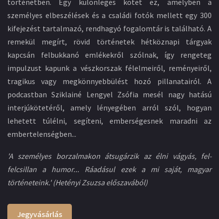
történetben. Egy különleges kötet ez, amelyben a
személyes elbeszélések és a családi fotók mellett egy 300
kifejezést tartalmazó, rendhagyó fogalomtár is található. A
remekül megírt, rövid történetek hétköznapi tárgyak
kapcsán felbukkanó emlékekről szólnak, így rengeteg
impulzust kapunk a vészkorszak félelmeiről, reményeiről,
tragikus vagy megkönnyebbülést hozó pillanatairól. A
podcastban Sziklainé Lengyel Zsófia mesél nagy hatású
interjúkötetéről, amely lényegében arról szól, hogyan
lehetett túlélni, segíteni, emberségesnek maradni az
embertelenségben...
'A személyes borzalmakon átsugárzik az élni vágyás, fel-
felcsillan a humor... Ráadásul ezek a mi saját, magyar
történeteink.' (Hetényi Zsuzsa előszavából)
Jegyvásárlás