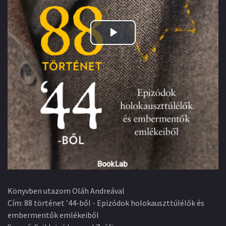
Play
Video
Könyvben utazom Oláh Andreával
Cím
:
88 történet ’44-ből - Epizódok holokauszttúlélők és
embermentők emlékeiből