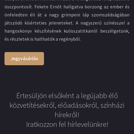
összpontosít. Fekete Ernőt hallgatva borzong az ember és
önfeledten éli át a nagy grimpeni láp szomszédságában
játszódó kísérteties jeleneteket. A nagyszerű színésszel a
hangoskönyv készítésének kulisszatitkairól beszélgetünk,
és részletek is hallhatók a regényből.
Jegyvásárlás
Értesüljön elsőként a legújabb élő
közvetítésekről, előadásokról, színházi
hírekről!
Iratkozzon fel hírlevelünkre!