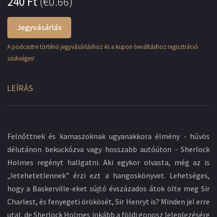
240
Ft
(
€0.66
)
Jegyvásárlás
A podcastre történő jegyvásárláshoz és a kupon beváltáshoz regisztráció
szükséges!
LEÍRÁS
Felnőttnek és kamaszoknak ugyanakkora élmény - hűvös
délutánon bekuckózva vagy hosszabb autóúton - Sherlock
Holmes regényt hallgatni. Aki egykor olvasta, még az is
„letehetetlennek” érzi ezt a hangoskönyvet. Lehetséges,
hogy a Baskerville-eket sújtó évszázados átok ölte meg Sir
Charlest, és fenyegeti örökösét, Sir Henryt is? Minden jel erre
utal, de Sherlock Holmes inkább a földi gonosz leleplezésére