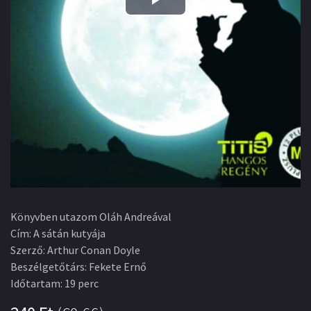
Play
Video
Könyvben utazom Oláh Andreával
Cím
:
A sátán kutyája
Szerző
:
Arthur Conan Doyle
Beszélgetőtárs
:
Fekete Ernő
Időtartam
:
19 perc