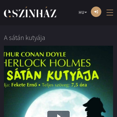
HU
A sátán kutyája