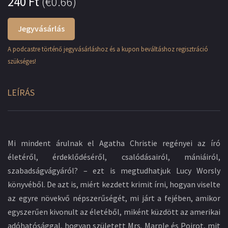
240
Ft
(
€0.66
)
Jegyvásárlás
A podcastre történő jegyvásárláshoz és a kupon beváltáshoz regisztráció
szükséges!
LEÍRÁS
Mi mindent árulnak el Agatha Christie regényei az író
életéről, érdeklődéséről, csalódásairól, mániáiról,
szabadságvágyáról? – ezt is megtudhatjuk Lucy Worsly
könyvéből. De azt is, miért kezdett krimit írni, hogyan viselte
az egyre növekvő népszerűségét, mi járt a fejében, amikor
egyszerűen kivonult az életéből, miként küzdött az amerikai
adóhatósággal, hogyan született Mrs. Marple és Poirot, mit