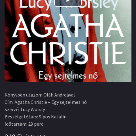
Play
Video
Könyvben utazom Oláh Andreával
Cím
:
Agatha Christie – Egy sejtelmes nő
Szerző
:
Lucy Worsly
Beszélgetőtárs
:
Sípos Katalin
Időtartam
:
29 perc