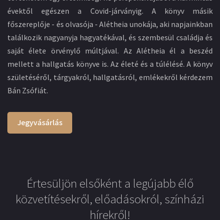
évektől egészen a Covid-járványig. A könyv másik
főszereplője - és olvasója - Alétheia unokája, aki napjainkban
találkozik nagyanyja hagyatékával, és szembesül családja és
saját élete örvénylő múltjával. Az Alétheia él a beszéd
mellett a hallgatás könyve is. Az életé és a túlélésé. A könyv
születéséről, tárgyakról, hallgatásról, emlékekről kérdezem
Bán Zsófiát.
Jegyvásárlás
Értesüljön elsőként a legújabb élő
közvetítésekről, előadásokról, színházi
hírekről!