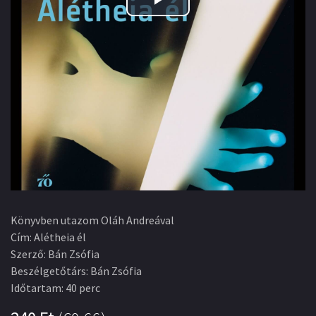
Play
Video
Könyvben utazom Oláh Andreával
Cím
:
Alétheia él
Szerző
:
Bán Zsófia
Beszélgetőtárs
:
Bán Zsófia
Időtartam
:
40 perc