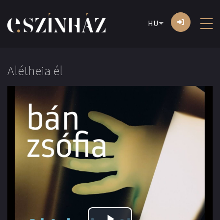
HU
Alétheia él