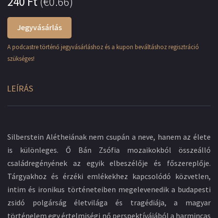
240
Ft
(
€0.66
)
Jegyvásárlás
A podcastre történő jegyvásárláshoz és a kupon beváltáshoz regisztráció
szükséges!
LEÍRÁS
Silberstein Alétheiának nem csupán a neve, hanem az élete
is különleges. Ő Bán Zsófia mozaikokból összeálló
családregényének az egyik elbeszélője és főszereplője.
Tárgyakhoz és érzéki emlékekhez kapcsolódó közvetlen,
intim és ironikus történeteiben megelevenedik a budapesti
zsidó polgárság életvilága és tragédiája, a magyar
történelem egy értelmiségi nő perspektívájából a harmincas