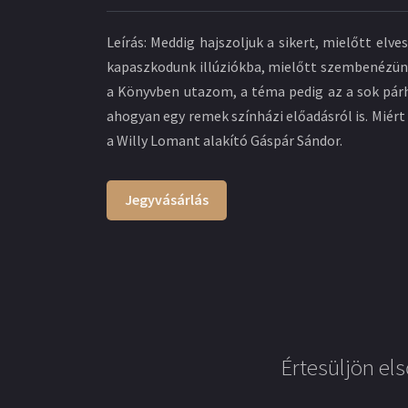
Leírás: Meddig hajszoljuk a sikert, mielőtt el
kapaszkodunk illúziókba, mielőtt szembenézünk 
a Könyvben utazom, a téma pedig az a sok párhu
ahogyan egy remek színházi előadásról is. Miér
a Willy Lomant alakító Gáspár Sándor.
Jegyvásárlás
Értesüljön els