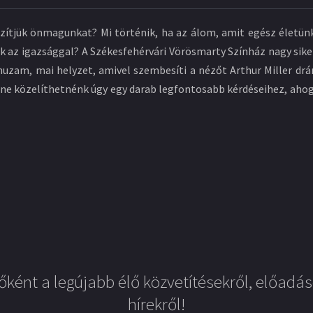
veszítjük önmagunkat? Mi történik, ha az álom, amit egész életü
az igazsággal? A Székesfehérvári Vörösmarty Színház nagy siker
zam, mai helyzet, amivel szembesíti a nézőt Arthur Miller drám
t ne közelíthetnénk úgy egy darab legfontosabb kérdéseihez, ah
őként a legújabb élő közvetítésekről, előadás
hírekről!