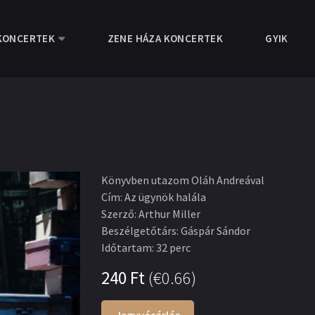
KONCERTEK
ZENE HÁZA KONCERTEK
GYIK
Könyvben utazom Oláh Andreával
Cím
:
Az ügynök halála
Szerző
:
Arthur Miller
Beszélgetőtárs
:
Gáspár Sándor
Időtartam
:
32 perc
240
Ft
(
€0.66
)