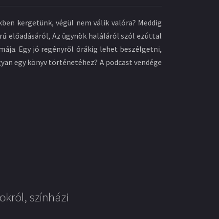
nkben kergetünk, végül nem válik valóra? Meddig
ű előadásáról, Az ügynök haláláról szól ezúttal
ája. Egy jó regényről órákig lehet beszélgetni,
ogyan egy könyv történetéhez? A podcast vendége
okról, színházi