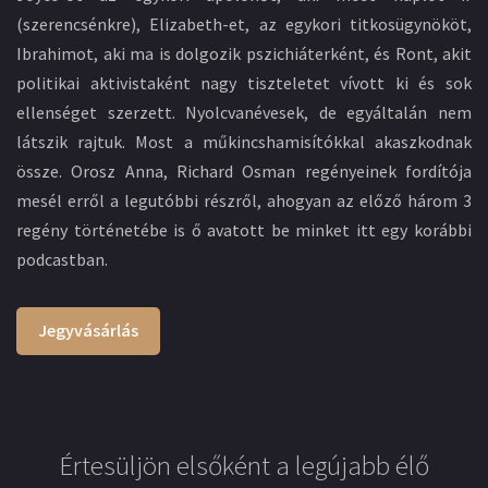
(szerencsénkre), Elizabeth-et, az egykori titkosügynököt,
Ibrahimot, aki ma is dolgozik pszichiáterként, és Ront, akit
politikai aktivistaként nagy tiszteletet vívott ki és sok
ellenséget szerzett. Nyolcvanévesek, de egyáltalán nem
látszik rajtuk. Most a műkincshamisítókkal akaszkodnak
össze. Orosz Anna, Richard Osman regényeinek fordítója
mesél erről a legutóbbi részről, ahogyan az előző három 3
regény történetébe is ő avatott be minket itt egy korábbi
podcastban.
Jegyvásárlás
Értesüljön elsőként a legújabb élő