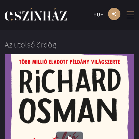
HU
Az utolsó ördög