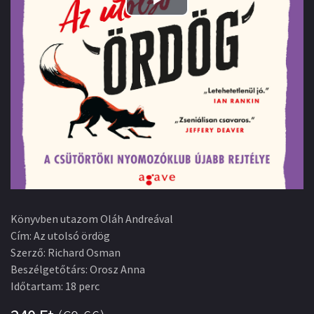
Play
Video
Könyvben utazom Oláh Andreával
Cím
:
Az utolsó ördög
Szerző
:
Richard Osman
Beszélgetőtárs
:
Orosz Anna
Időtartam
:
18 perc