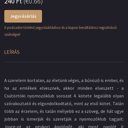
240
Ft
(
€0.66
)
Jegyvásárlás
A podcastre történő jegyvásárláshoz és a kupon beváltáshoz regisztráció
szükséges!
LEÍRÁS
A szerelem kortalan, az életünk véges, a bűnöző is ember, és
ha az emlékek elvesznek, akkor minden elveszett - a
Csütörtöki nyomozóklub sorozat 4. kötete legalább olyan
szórakoztató és elgondolkodtató, mint az első kötet. Talán
több az érzelem, és talán mélyebb ez a szöveg, de hát ugye
jobban is ismerjük és szeretjük a nyomozóklub tagjait:
Joyce-ot az egykori ápolónőt, aki most naplót ír