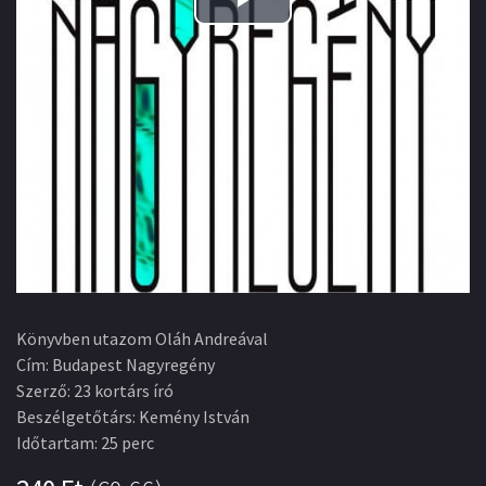
Play
Video
Könyvben utazom Oláh Andreával
Cím
:
Budapest Nagyregény
Szerző
:
23 kortárs író
Beszélgetőtárs
:
Kemény István
Időtartam
:
25 perc