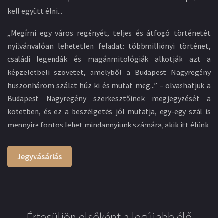
kell együtt élni...
„Megírni egy város regényét, teljes és átfogó történetét
nyilvánvalóan lehetetlen feladat: többmilliónyi történet,
családi legendák és magánmitológiák alkotják azt a
képzeletbeli szövetet, amelyből a Budapest Nagyregény
huszonhárom szálat húz ki és mutat meg...” – olvashatjuk a
Budapest Nagyregény szerkesztőinek megjegyzését a
kötetben, és ez a beszélgetés jól mutatja, egy-egy szál is
mennyire fontos lehet mindannyiunk számára, akik itt élünk.
Jegyvásárlás
Értesüljön elsőként a legújabb élő