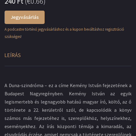
240
Ft
(
€0.66
)
Jegyvásárlás
A podcastre történő jegyvásárláshoz és a kupon beváltáshoz regisztráció
szükséges!
LEÍRÁS
A Duna-szindróma – ez a címe Kemény István fejezetének a
Budapest Nagyregényben. Kemény István az egyik
legismertebb és legnagyobb hatású magyar író, költő, az ő
története a 22. kerületről szól, de kapcsolódik a könyv
számos más fejezetéhez is, szereplőkhöz, helyszínekhez,
eseményekhez. Az írás központi témája a kimaradás, az
elsodródás érzése, amivel nemcsak a története szereplőinek