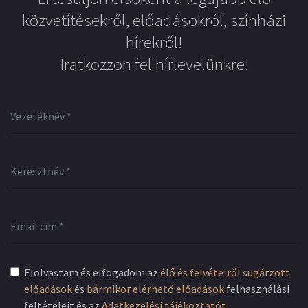
közvetítésekről, előadásokról, színházi
hírekről!
Iratkozzon fel hírlevelünkre!
Elolvastam és elfogadom az
élő és felvételről sugárzott
előadások
és
bármikor elérhető előadások
felhasználási
feltételeit és az
Adatkezelési tájékoztatót
.