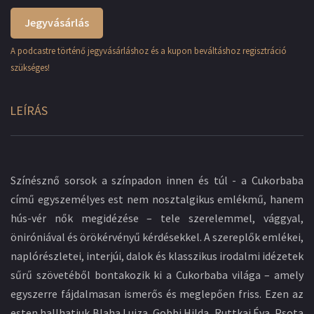
Jegyvásárlás
A podcastre történő jegyvásárláshoz és a kupon beváltáshoz regisztráció
szükséges!
LEÍRÁS
Színésznő sorsok a színpadon innen és túl - a Cukorbaba
című egyszemélyes est nem nosztalgikus emlékmű, hanem
hús-vér nők megidézése – tele szerelemmel, vággyal,
öniróniával és örökérvényű kérdésekkel. A szereplők emlékei,
naplórészletei, interjúi, dalok és klasszikus irodalmi idézetek
sűrű szövetéből bontakozik ki a Cukorbaba világa – amely
egyszerre fájdalmasan ismerős és meglepően friss. Ezen az
esten hallhatjuk Blaha Lujza, Gobbi Hilda, Ruttkai Éva, Psota