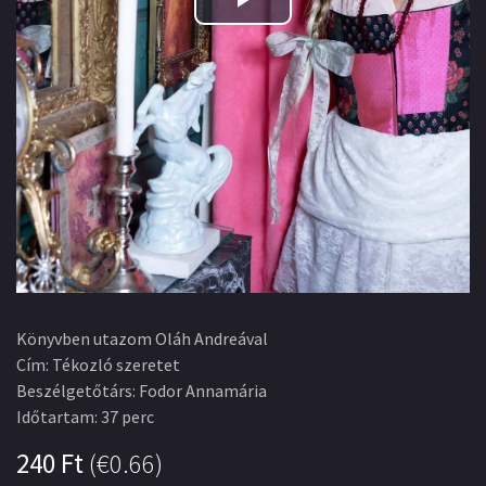
Play
Video
Könyvben utazom Oláh Andreával
Cím
:
Tékozló szeretet
Beszélgetőtárs
:
Fodor Annamária
Időtartam
:
37 perc
240
Ft
(
€0.66
)