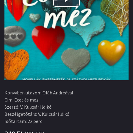
Play
Video
Könyvben utazom Oláh Andreával
Cím
:
Ecet és méz
Szerző
:
V. Kulcsár Ildikó
Beszélgetőtárs
:
V. Kulcsár Ildikó
Időtartam
:
22 perc