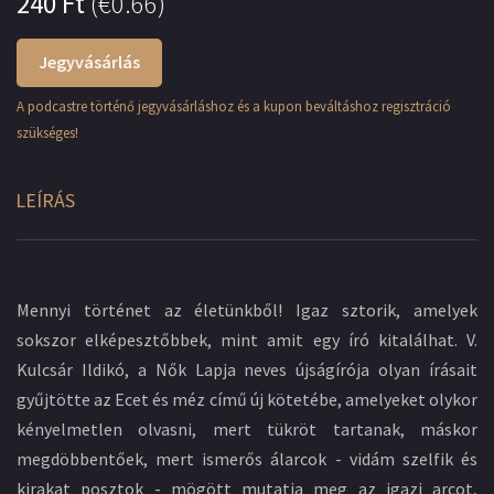
240
Ft
(
€0.66
)
Jegyvásárlás
A podcastre történő jegyvásárláshoz és a kupon beváltáshoz regisztráció
szükséges!
LEÍRÁS
Mennyi történet az életünkből! Igaz sztorik, amelyek
sokszor elképesztőbbek, mint amit egy író kitalálhat. V.
Kulcsár Ildikó, a Nők Lapja neves újságírója olyan írásait
gyűjtötte az Ecet és méz című új kötetébe, amelyeket olykor
kényelmetlen olvasni, mert tükröt tartanak, máskor
megdöbbentőek, mert ismerős álarcok - vidám szelfik és
kirakat posztok - mögött mutatja meg az igazi arcot,