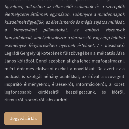
figyelmet, miközben az elbeszélői szólamok és a szereplők
élethelyzetei áttűnnek egymáson. Többnyire a mindennapok
küzdelmeit figyeljük, az élet ismerős és mégis sajátos múlását,
a kimerevített pillanatokat, az emberi viszonyok
bonyodalmait, amelyek sokszor a dermesztő vagy épp feloldó
események fénytörésében nyernek értelmet…'
- olvasható
Légrádi Gergely új kötetének fülszövegében a méltatás Áfra
János költőtől. Ennél szebben aligha lehet megfogalmazni,
miért érdemes elolvasni ezeket a novellákat. De azért ez a
podcast is szolgál néhány adalékkal, az íróval a szövegeit
inspiráló élményekről, érzésekről, információkról, a kötet
legfontosabb kérdéseiről beszélgettünk, és időről,
ritmusról, sorsokról, abszurdról…
Jegyvásárlás