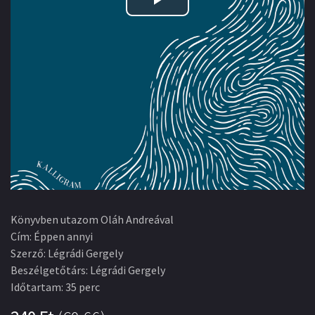
Play
Video
Könyvben utazom Oláh Andreával
Cím
:
Éppen annyi
Szerző
:
Légrádi Gergely
Beszélgetőtárs
:
Légrádi Gergely
Időtartam
:
35 perc