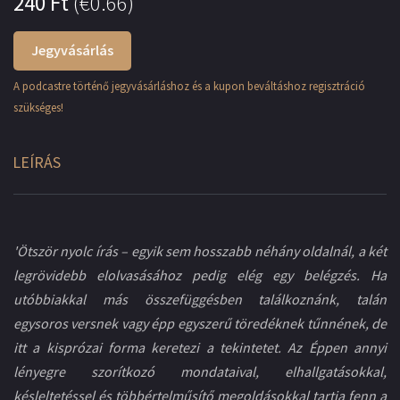
240
Ft
(
€0.66
)
Jegyvásárlás
A podcastre történő jegyvásárláshoz és a kupon beváltáshoz regisztráció
szükséges!
LEÍRÁS
'Ötször nyolc írás – egyik sem hosszabb néhány oldalnál, a két
legrövidebb elolvasásához pedig elég egy belégzés. Ha
utóbbiakkal más összefüggésben találkoznánk, talán
egysoros versnek vagy épp egyszerű töredéknek tűnnének, de
itt a kisprózai forma keretezi a tekintetet. Az Éppen annyi
lényegre szorítkozó mondataival, elhallgatásokkal,
késleltetéssel és többértelműsítő megoldásokkal tartja fenn a