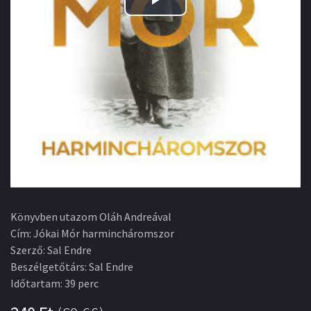
Play
Video
Könyvben utazom Oláh Andreával
Cím
:
Jókai Mór harmincháromszor
Szerző
:
Sal Endre
Beszélgetőtárs
:
Sal Endre
Időtartam
:
39 perc