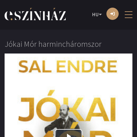
HU
Jókai Mór harmincháromszor