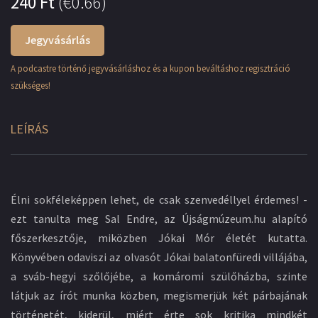
240
Ft
(
€0.66
)
Jegyvásárlás
A podcastre történő jegyvásárláshoz és a kupon beváltáshoz regisztráció
szükséges!
LEÍRÁS
Élni sokféleképpen lehet, de csak szenvedéllyel érdemes! -
ezt tanulta meg Sal Endre, az Újságmúzeum.hu alapító
főszerkesztője, miközben Jókai Mór életét kutatta.
Könyvében odaviszi az olvasót Jókai balatonfüredi villájába,
a sváb-hegyi szőlőjébe, a komáromi szülőházba, szinte
látjuk az írót munka közben, megismerjük két párbajának
történetét, kiderül, miért érte sok kritika mindkét