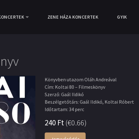
KONCERTEK
ZENE HÁZA KONCERTEK
GYIK
önyv
Könyvben utazom Oláh Andreával
Cím
:
Koltai 80 – Filmeskönyv
Szerző
:
Gaál Ildikó
Beszélgetőtárs
:
Gaál Ildikó, Koltai Róbert
Időtartam
:
34 perc
240
Ft
(
€0.66
)