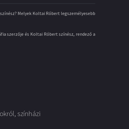
ló színész? Melyek Koltai Róbert legszemélyesebb
fia szerzője és Koltai Róbert színész, rendező a
okról, színházi