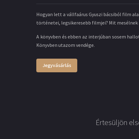
Hogyan lett a vállfaárus Gyuszi bácsiból film a
történetei, legsikeresebb filmjei? Mit mesélnek
A könyvben és ebben az interjúban sosem hallott
Könyvben utazom vendége.
Jegyvásárlás
Értesüljön els