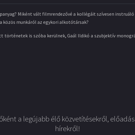
lapanyag? Miként vált filmrendezővé a kollégáit szívesen instruá
 a közös munkáról az egykori alkotótársak?
 történetek is szóba kerülnek, Gaál Ildikó a szubjektív monográ
őként a legújabb élő közvetítésekről, előadás
hírekről!