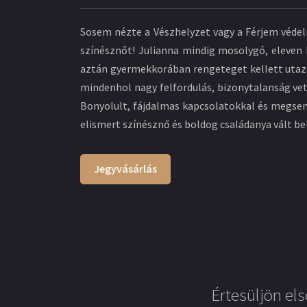
Sosem nézte a Vészhelyzet vagy a Férjem védel
színésznőt! Julianna mindig mosolygó, eleven k
aztán gyermekkorában rengeteget kellett utazga
mindenhol nagy felfordulás, bizonytalanság vet
Bonyolult, fájdalmas kapcsolatokkal és megsem
elismert színésznő és boldog családanya vált bel
Jegyvásárlás
Értesüljön els