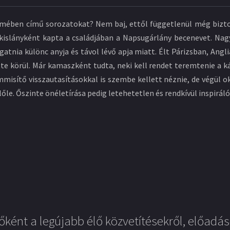
mében című sorozatokat? Nem baj, ettől függetlenül még biztos
islányként kapta a családjában a Napsugárlány becenevet. Nagyo
tnia különc anyja és távol lévő apja miatt. Élt Párizsban, Ang
te körül. Már kamaszként tudta, neki kell rendet teremtenie a k
misítő visszautasításokkal is szembe kellett néznie, de végül
őle. Őszinte önéletírása pedig letehetetlen és rendkívül inspirál
őként a legújabb élő közvetítésekről, előadás