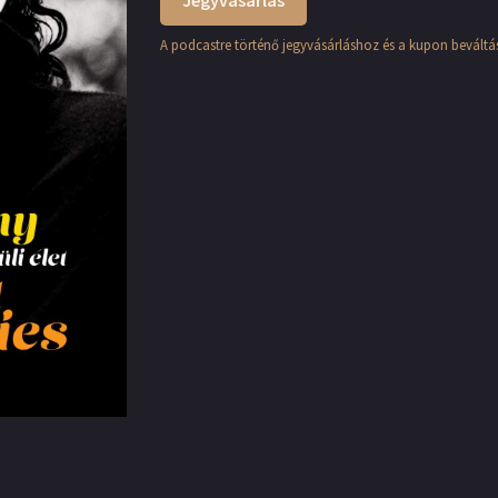
Jegyvásárlás
A podcastre történő jegyvásárláshoz és a kupon beváltás