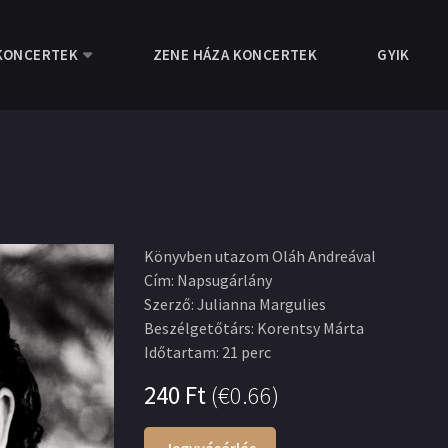
KONCERTEK
ZENE HÁZA KONCERTEK
GYIK
Könyvben utazom Oláh Andreával
Cím
:
Napsugárlány
Szerző
:
Julianna Margulies
Beszélgetőtárs
:
Korentsy Márta
Időtartam
:
21 perc
240
Ft
(
€0.66
)