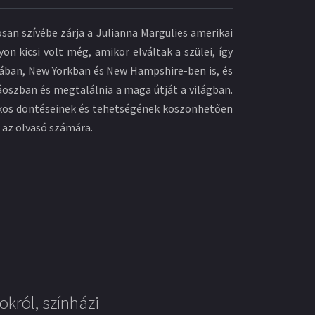
an szívébe zárja a Julianna Margulies amerikai
n kicsi volt még, amikor elváltak a szülei, így
liában, New Yorkban és New Hampshire-ben is, és
áoszban és megtalálnia a maga útját a világban.
 okos döntéseinek és tehetségének köszönhetően
ó az olvasó számára.
okról, színházi