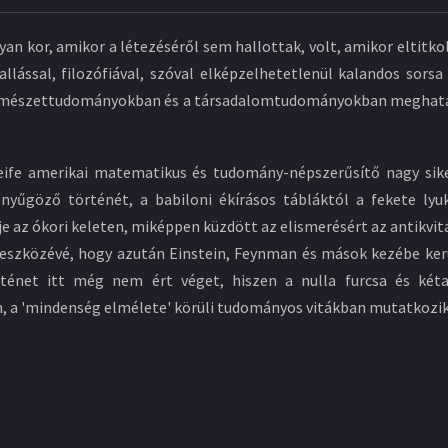
yan kor, amikor a létezéséről sem hallottak, volt, amikor eltitk
lással, filozófiával, szóval elképzelhetetlenül kalandos sorsa
természettudományokban és a társadalomtudományokban meghatá
ife amerikai matematikus és tudomány-népszerűsítő nagy sike
yűgöző történét, a babiloni ékírásos tábláktól a fekete lyuk
 az ókori keleten, miképpen küzdött az elismerésért az antikvit
b eszközévé, hogy azután Einstein, Feynman és mások kezébe k
örténet itt még nem ért véget, hiszen a nulla furcsa és két
 a 'mindenség elmélete' körüli tudományos vitákban mutatkozi