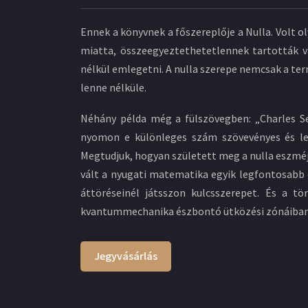
Ennek a könyvnek a főszereplője a Nulla. Volt ol
miatta, összeegyeztethetetlennek tartották val
nélkül emlegetni. A nulla szerepe nemcsak a 
lenne nélküle.
Néhány példa még a fülszövegben: „Charles Se
nyomon e különleges szám szövevényes és len
Megtudjuk, hogyan született meg a nulla eszméje
vált a nyugati matematika egyik legfontosab
áttöréseinél játsszon kulcsszerepet. És a t
kvantummechanika észbontó ütközési zónáiban,
Jegyvásárlás