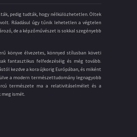
olták, pedig tudták, hogy nélkülözhetetlen. Öltek
 volt. Ráadásul úgy tűnik lehetetlen a végtelen
rozó, de a képzőművészet is sokkal szegényebb
rű könyve élvezetes, könnyed stílusban követi
ak fantasztikus felfedezéséig és még tovább.
ástól kezdve a kora újkorig Európában, és miként
erülve a modern természettudomány legnagyobb
arcú természete ma a relativitáselmélet és a
k meg ismét.