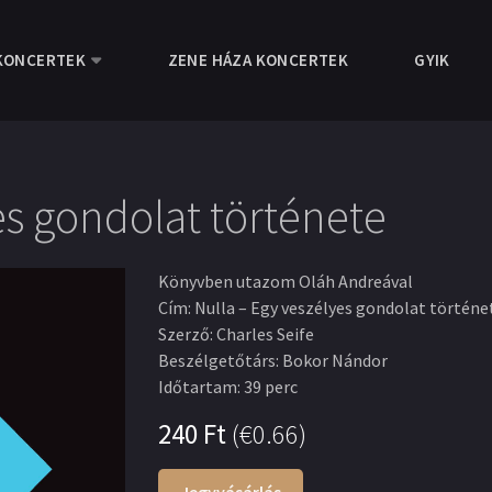
KONCERTEK
ZENE HÁZA KONCERTEK
GYIK
es gondolat története
Könyvben utazom Oláh Andreával
Cím
:
Nulla – Egy veszélyes gondolat történe
Szerző
:
Charles Seife
Beszélgetőtárs
:
Bokor Nándor
Időtartam
:
39 perc
240
Ft
(
€0.66
)