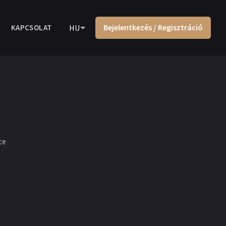
Bejelentkezés / Regisztráció
KAPCSOLAT
HU
te