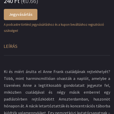
240
Ft
(
€0.66
)
Jegyvásárlás
A podcastre történő jegyvásárláshoz és a kupon beváltáshoz regisztráció
szükséges!
LEÍRÁS
Ki és miért árulta el Anne Frank családjának rejtekhelyét?
Több, mint harmincmillióan olvasták a naplót, amelybe a
tizenéves Anne a legtitkosabb gondolatait jegyezte fel,
miközben családjával és négy másik emberrel egy
padlástérben rejtőzködött Amszterdamban, huszonöt
hónapon át. A nácik letartóztatták és koncentrációs táborba
küldték valamennyiüket. Egy nemzetközi kutatócsapatnak –