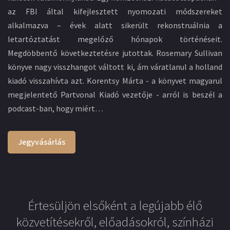
az FBI által kifejlesztett nyomozati módszereket
alkalmazva – évek alatt sikerült rekonstruálnia a
letartóztatást megelőző hónapok történéseit.
Megdöbbentő következtetésre jutottak. Rosemary Sullivan
könyve nagy visszhangot váltott ki, ám váratlanul a holland
kiadó visszahívta azt. Korentsy Márta - a könyvet magyarul
megjelentető Partvonal Kiadó vezetője - arról is beszél a
podcast-ban, hogy miért…
Jegyvásárlás
Értesüljön elsőként a legújabb élő
közvetítésekről, előadásokról, színházi