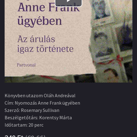
Play
Video
Könyvben utazom Oláh Andreával
Cím
:
Nyomozás Anne Frank ügyében
Szerző
:
Rosemary Sullivan
Beszélgetőtárs
:
Korentsy Márta
Időtartam
:
20 perc