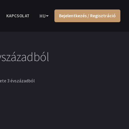
Bejelentkezés / Regisztráció
KAPCSOLAT
HU
évszázadból
nete 3 évszázadból