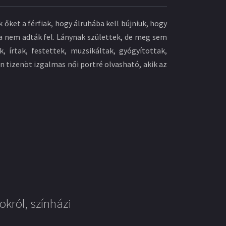
őket a férfiak, hogy álruhába kell bújniuk, hogy
ha nem adták fel. Lánynak születtek, de meg sem
, írtak, festettek, muzsikáltak, gyógyítottak,
n tizenöt izgalmas női portré olvasható, akik az
okról, színházi