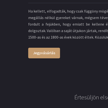
Ha kellett, elfogadták, hogy csak függöny mögé 
megállás nélkül gyereket várnak, mégsem tévesz
fordult a fejükben, hogy emiatt be kellene ér
dolgoztak. Valóban a saját útjukon jártak, rend
1500-as és az 1800-as évek között éltek. Közül
Jegyvásárlás
Értesüljön els