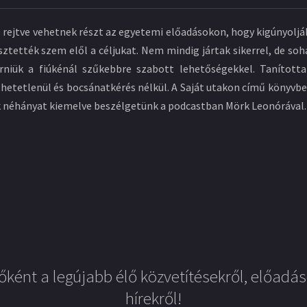
rejtve vehetnek részt az egyetemi előadásokon, hogy kigúnyolják 
tették szem elől a céljukat. Nem mindig jártak sikerrel, de so
niük a fiúkénál szűkebbre szabott lehetőségekkel. Tanítottak
íthetetlenül és bocsánatkérés nélkül. A Saját utakon című könyvbe
ük néhányat kiemelve beszélgetünk a podcastban Mörk Leonórával.
őként a legújabb élő közvetítésekről, előadás
hírekről!