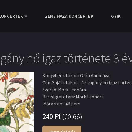
KONCERTEK
ZENE HÁZA KONCERTEK
GYIK
agány nő igaz története 3 
Könyvben utazom Oláh Andreával
Cím
:
Saját utakon – 15 vagány nő igaz törté
Szerző
:
Mörk Leonóra
Beszélgetőtárs
:
Mörk Leonóra
Időtartam
:
46 perc
240
Ft
(
€0.66
)