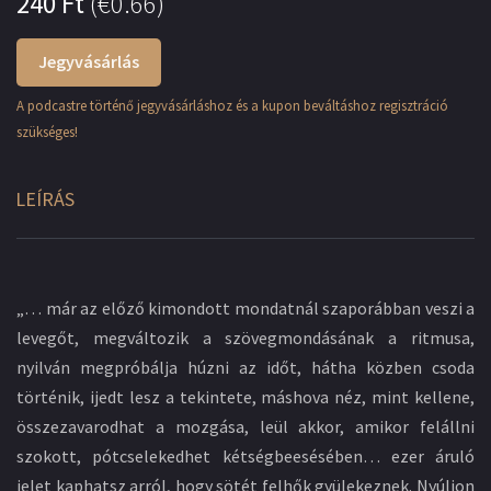
240
Ft
(
€0.66
)
Jegyvásárlás
A podcastre történő jegyvásárláshoz és a kupon beváltáshoz regisztráció
szükséges!
LEÍRÁS
„… már az előző kimondott mondatnál szaporábban veszi a
levegőt, megváltozik a szövegmondásának a ritmusa,
nyilván megpróbálja húzni az időt, hátha közben csoda
történik, ijedt lesz a tekintete, máshova néz, mint kellene,
összezavarodhat a mozgása, leül akkor, amikor felállni
szokott, pótcselekedhet kétségbeesésében… ezer áruló
jelet kaphatsz arról, hogy sötét felhők gyülekeznek. Nyúljon