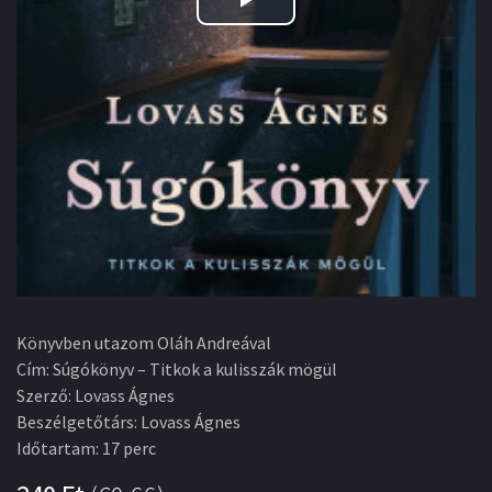
Play
Video
Könyvben utazom Oláh Andreával
Cím
:
Súgókönyv – Titkok a kulisszák mögül
Szerző
:
Lovass Ágnes
Beszélgetőtárs
:
Lovass Ágnes
Időtartam
:
17 perc