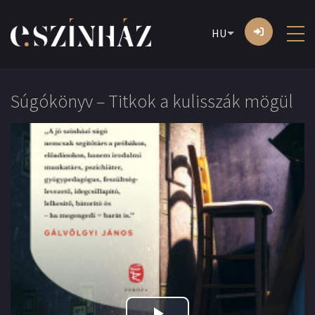
HU
Súgókönyv – Titkok a kulisszák mögül