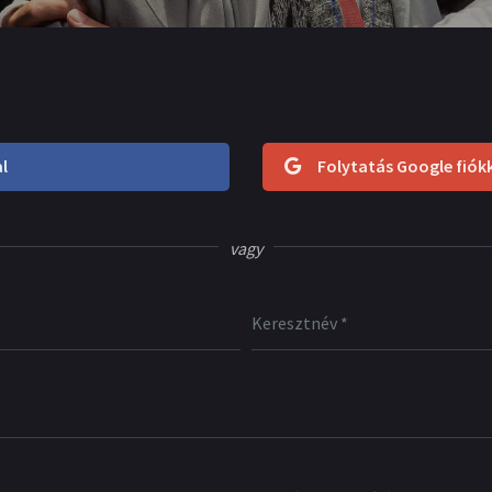
l
Folytatás Google fiók
vagy