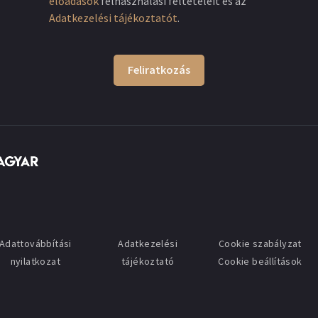
előadások
felhasználási feltételeit és az
Adatkezelési tájékoztatót
.
Feliratkozás
Adattovábbítási
Adatkezelési
Cookie szabályzat
nyilatkozat
tájékoztató
Cookie beállítások