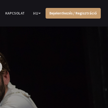
Bejelentkezés / Regisztráció
KAPCSOLAT
HU
ó