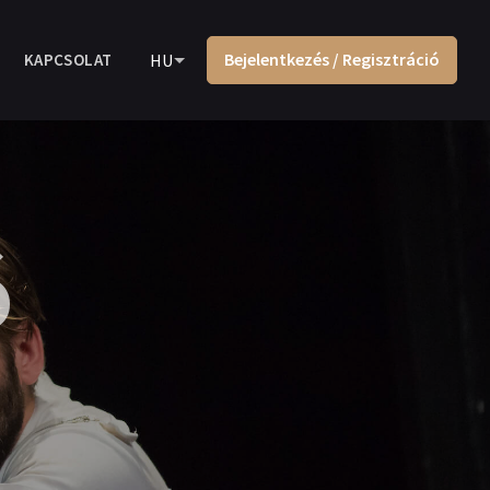
Bejelentkezés / Regisztráció
KAPCSOLAT
HU
ó