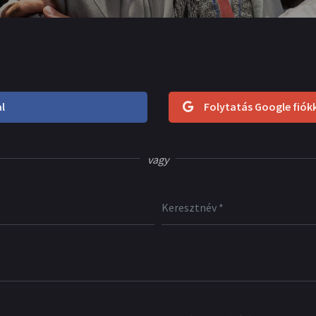
l
Folytatás Google fiók
vagy