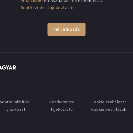
előadások
felhasználási feltételeit és az
Adatkezelési tájékoztatót
.
Feliratkozás
Adattovábbítási
Adatkezelési
Cookie szabályzat
nyilatkozat
tájékoztató
Cookie beállítások