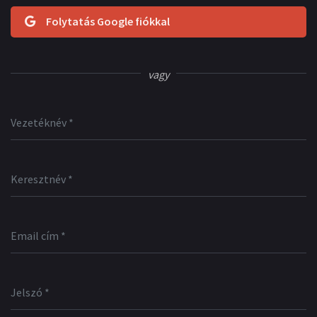
Folytatás Google fiókkal
vagy