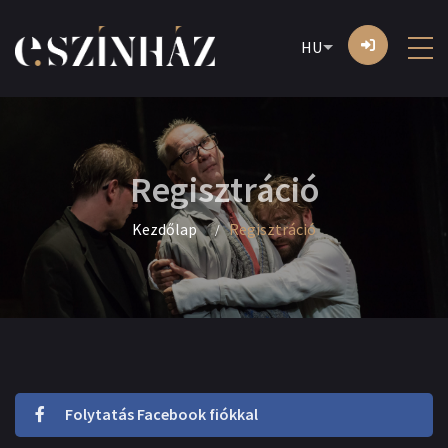
HU
Regisztráció
Kezdőlap
Regisztráció
Folytatás Facebook fiókkal