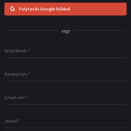
Folytatás Google fiókkal
vagy