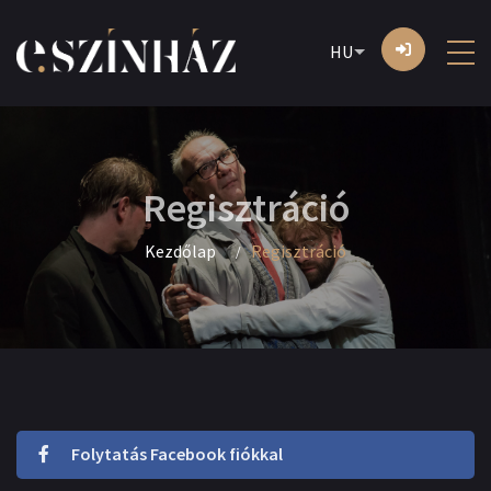
HU
Regisztráció
Kezdőlap
Regisztráció
Folytatás Facebook fiókkal