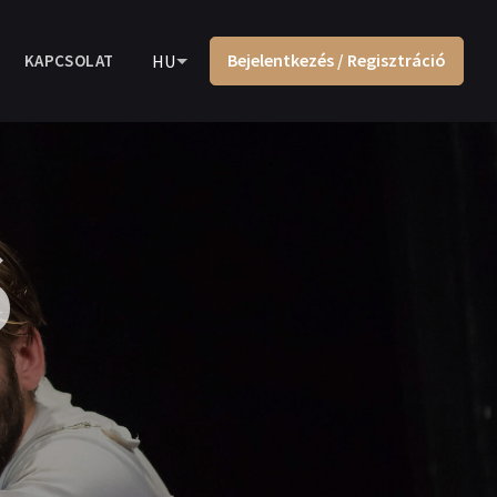
Bejelentkezés / Regisztráció
KAPCSOLAT
HU
ó