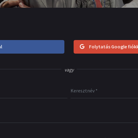
l
Folytatás Google fiók
vagy