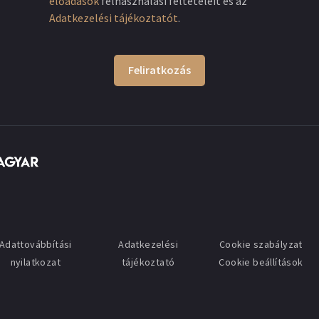
előadások
felhasználási feltételeit és az
Adatkezelési tájékoztatót
.
Feliratkozás
Adattovábbítási
Adatkezelési
Cookie szabályzat
nyilatkozat
tájékoztató
Cookie beállítások