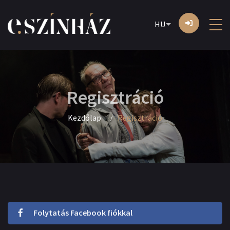
HU
Regisztráció
Kezdőlap
Regisztráció
Folytatás Facebook fiókkal