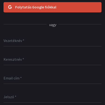
Folytatás Google fiókkal
vagy