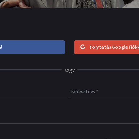
l
Folytatás Google fiók
vagy