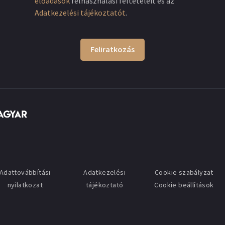
előadások
felhasználási feltételeit és az
Adatkezelési tájékoztatót
.
Feliratkozás
Adattovábbítási
Adatkezelési
Cookie szabályzat
nyilatkozat
tájékoztató
Cookie beállítások