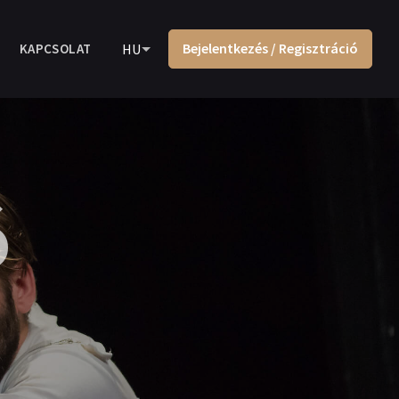
Bejelentkezés / Regisztráció
KAPCSOLAT
HU
ó