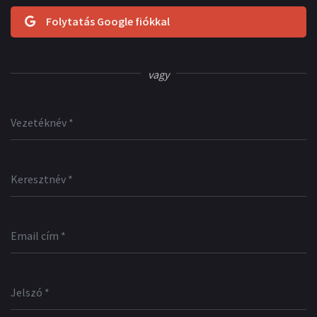
Folytatás Google fiókkal
vagy