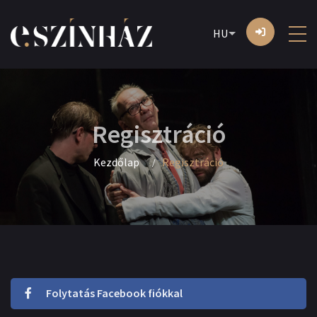
HU
Regisztráció
Kezdőlap
Regisztráció
Folytatás Facebook fiókkal