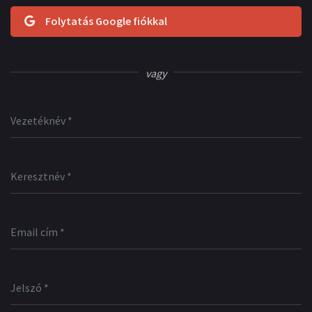
Folytatás Google fiókkal
vagy