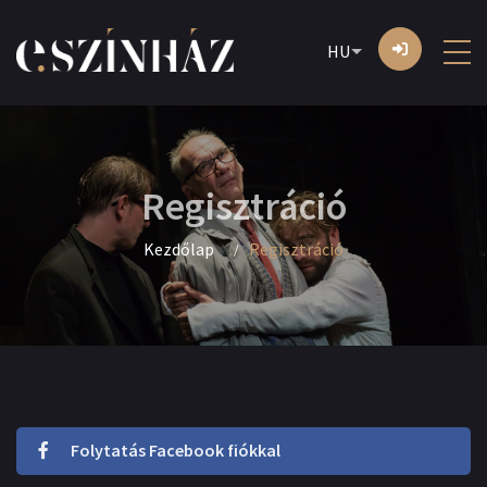
HU
Regisztráció
Kezdőlap
Regisztráció
Folytatás Facebook fiókkal