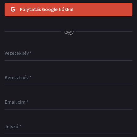
Folytatás Google fiókkal
vagy