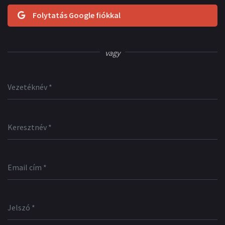
Folytatás Google fiókkal
vagy