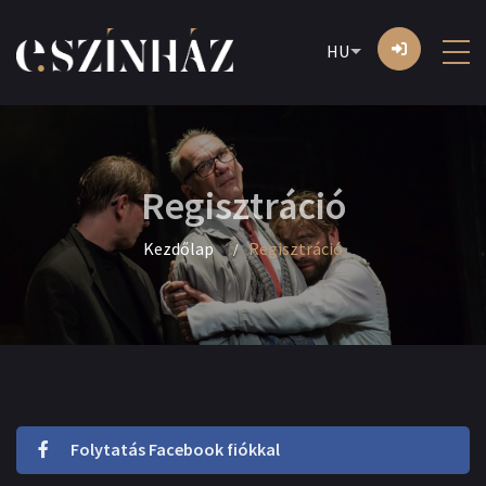
HU
Regisztráció
Kezdőlap
Regisztráció
Folytatás Facebook fiókkal