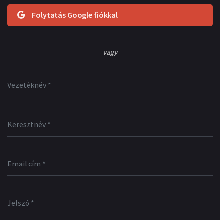
Folytatás Google fiókkal
vagy