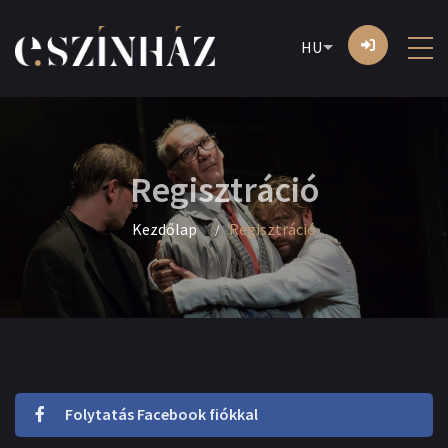
HU
Regisztráció
Kezdőlap
Regisztráció
Folytatás Facebook fiókkal