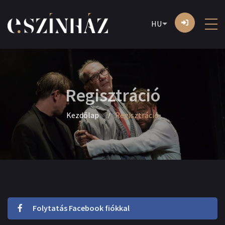
HU
Regisztráció
Kezdőlap
Regisztráció
Folytatás Facebook fiókkal