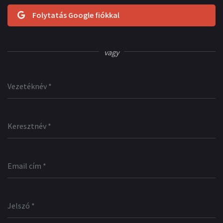
Folytatás Google fiókkal
vagy