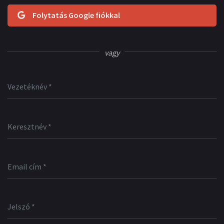
Folytatás Google fiókkal
vagy