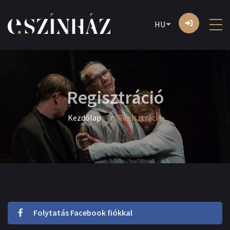
HU
Regisztráció
Kezdőlap
Regisztráció
Folytatás Facebook fiókkal