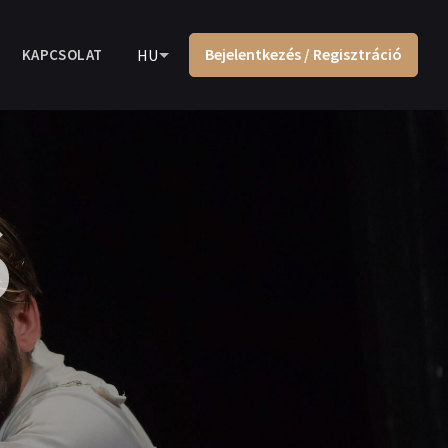
Bejelentkezés / Regisztráció
KAPCSOLAT
HU
ó