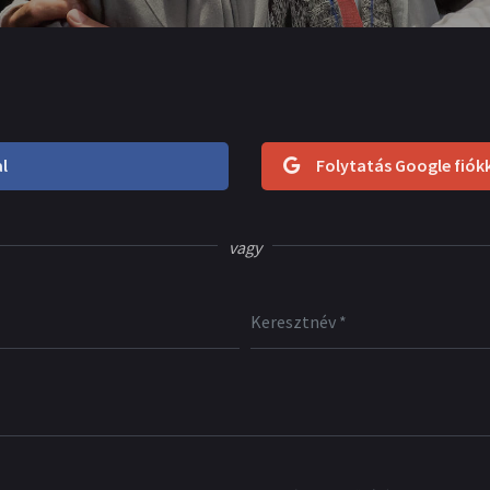
l
Folytatás Google fiók
vagy