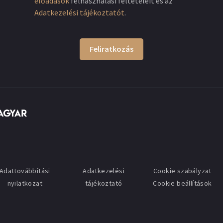
előadások
felhasználási feltételeit és az
Adatkezelési tájékoztatót
.
Feliratkozás
Adattovábbítási
Adatkezelési
Cookie szabályzat
nyilatkozat
tájékoztató
Cookie beállítások