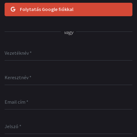
Folytatás Google fiókkal
vagy