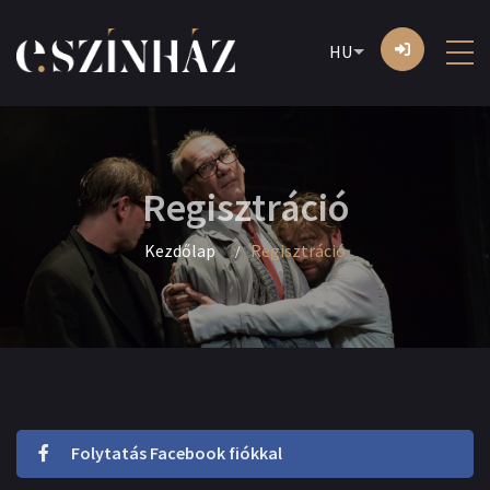
HU
Regisztráció
Kezdőlap
Regisztráció
Folytatás Facebook fiókkal