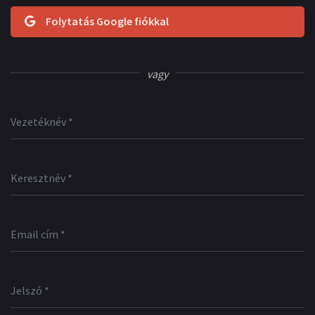
Folytatás Google fiókkal
vagy