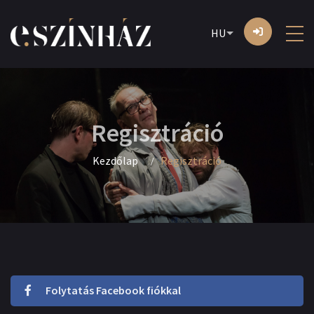
HU
Regisztráció
Kezdőlap
Regisztráció
Folytatás Facebook fiókkal