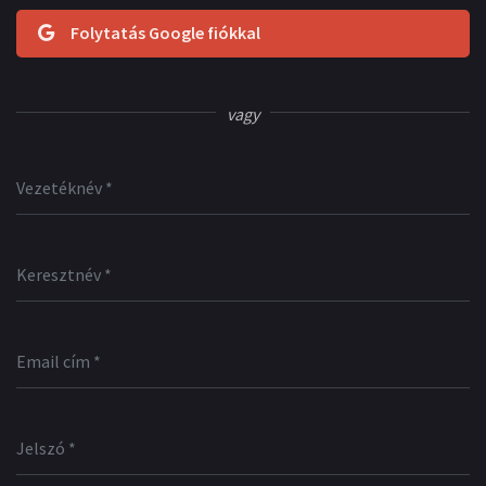
Folytatás Google fiókkal
vagy