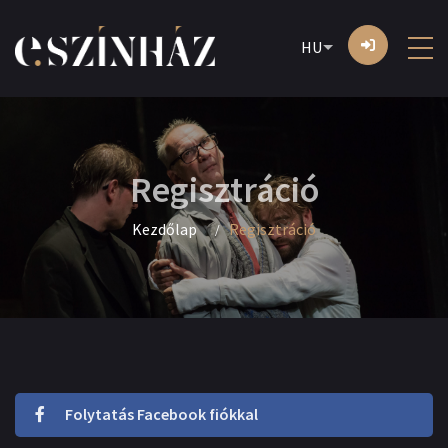
HU
Regisztráció
Kezdőlap
Regisztráció
Folytatás Facebook fiókkal