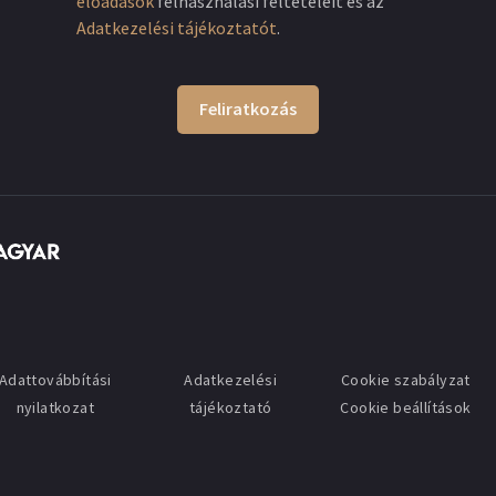
előadások
felhasználási feltételeit és az
Adatkezelési tájékoztatót
.
Feliratkozás
Adattovábbítási
Adatkezelési
Cookie szabályzat
nyilatkozat
tájékoztató
Cookie beállítások