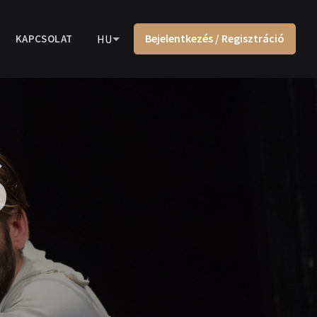
Bejelentkezés / Regisztráció
KAPCSOLAT
HU
ó