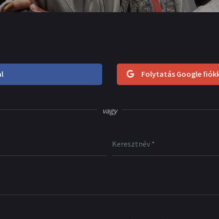
l
Folytatás Google fiók
vagy