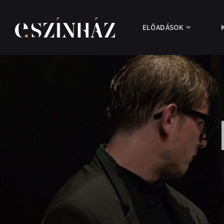
ELŐADÁSOK