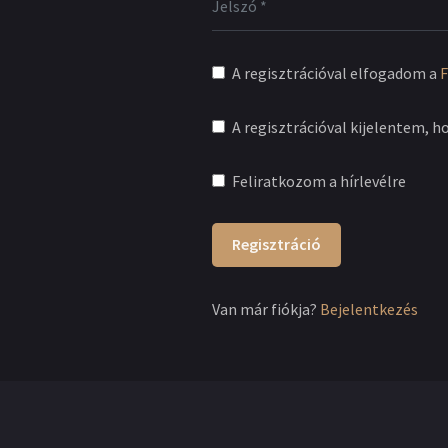
A regisztrációval elfogadom a
F
A regisztrációval kijelentem, h
Feliratkozom a hírlevélre
Regisztráció
Van már fiókja?
Bejelentkezés