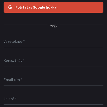
Folytatás Google fiókkal
vagy