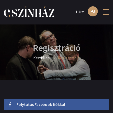
HU
Regisztráció
Kezdőlap
Regisztráció
Folytatás Facebook fiókkal