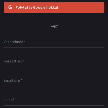
Folytatás Google fiókkal
vagy