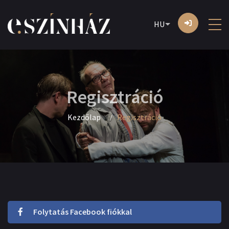
HU
Regisztráció
Kezdőlap
Regisztráció
Folytatás Facebook fiókkal