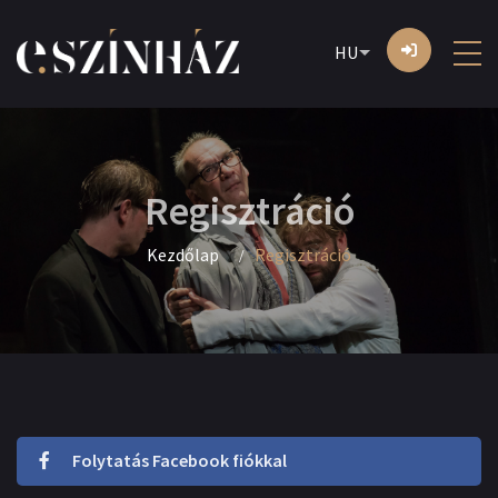
HU
Regisztráció
Kezdőlap
Regisztráció
Folytatás Facebook fiókkal