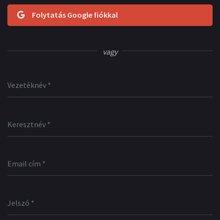
Folytatás Google fiókkal
vagy