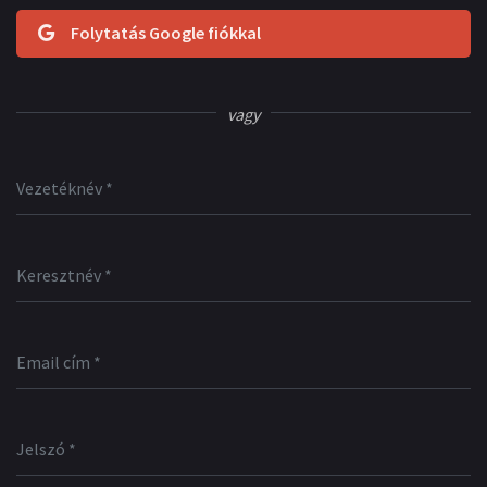
Folytatás Google fiókkal
vagy