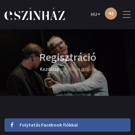
HU
Regisztráció
Kezdőlap
Regisztráció
Folytatás Facebook fiókkal