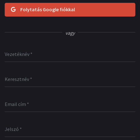
Folytatás Google fiókkal
vagy