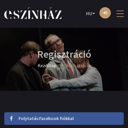
HU
Regisztráció
Kezdőlap
Regisztráció
Folytatás Facebook fiókkal